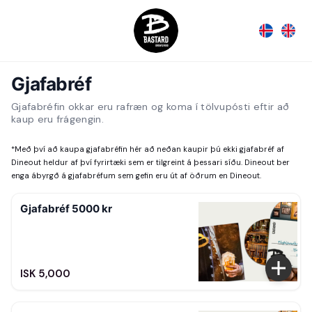
Gjafabréf
Gjafabréfin okkar eru rafræn og koma í tölvupósti eftir að
kaup eru frágengin.
*
Með því að kaupa gjafabréfin hér að neðan kaupir þú ekki gjafabréf af
Dineout heldur af því fyrirtæki sem er tilgreint á þessari síðu. Dineout ber
enga ábyrgð á gjafabréfum sem gefin eru út af öðrum en Dineout.
Gjafabréf 5000 kr
ISK 5,000