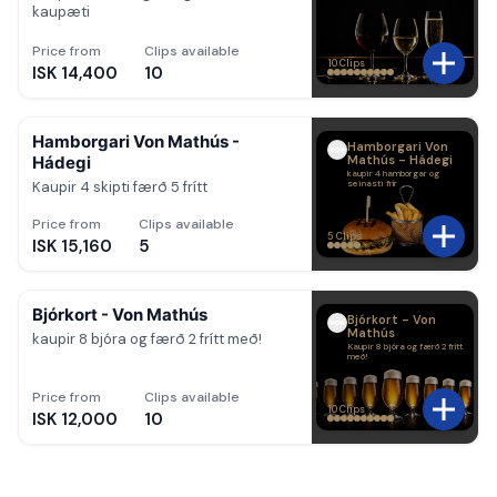
kaupæti
Price from
Clips available
10 Clips
ISK 14,400
10
Hamborgari Von Mathús -
Hamborgari Von
Hádegi
Mathús - Hádegi
kaupir 4 hamborgar og
Kaupir 4 skipti færð 5 frítt
seinasti frír
Price from
Clips available
5 Clips
ISK 15,160
5
Bjórkort - Von Mathús
Bjórkort - Von
Mathús
kaupir 8 bjóra og færð 2 frítt með!
Kaupir 8 bjóra og færð 2 frítt
með!
Price from
Clips available
10 Clips
ISK 12,000
10