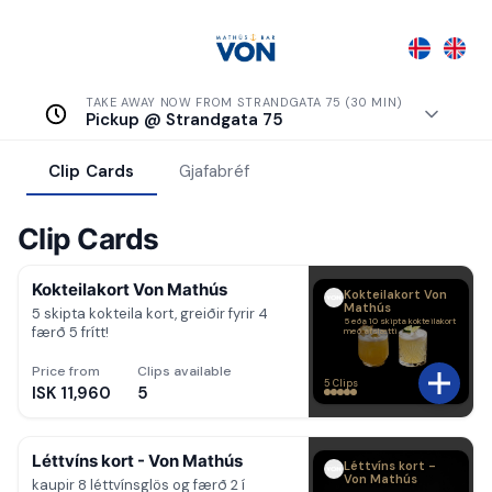
TAKE AWAY NOW FROM STRANDGATA 75 (30 MIN)
Pickup @ Strandgata 75
Clip Cards
Gjafabréf
Clip Cards
Kokteilakort Von Mathús
Kokteilakort Von
Mathús
5 skipta kokteila kort, greiðir fyrir 4
5 eða 10 skipta kokteilakort
færð 5 frítt!
með afslætti
Price from
Clips available
5 Clips
ISK 11,960
5
Léttvíns kort - Von Mathús
Léttvíns kort -
Von Mathús
kaupir 8 léttvínsglös og færð 2 í